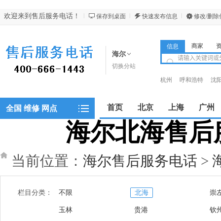
欢迎来到售后服务电话！
保存到桌面
快速发布信息
修改/删除
商家
信息
海尔
切换分站
杭州
呼和浩特
沈
昆明
西安
西宁
首页
北京
上海
广州
全国 维修 网点
海尔北海售后服务
郑州
当前位置：
海尔售后服务电话
>
栏目分类：
不限
北海
崇
玉林
贵港
钦