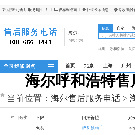
欢迎来到售后服务电话！
保存到桌面
快速发布信息
修改/删除
商家
信息
海尔
切换分站
杭州
呼和浩特
沈
昆明
西安
西宁
首页
北京
上海
广州
全国 维修 网点
海尔呼和浩特售后服
郑州
当前位置：
海尔售后服务电话
>
栏目分类：
不限
阿拉善盟
兴
包头
呼和浩特
乌